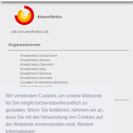
wiki.kinaesthetics.de
Organisationen
Kinaesthetics Deutschland
Kinaesthetics Schweiz
Kinaesthetics Österreich
Kinaesthetics Italia
Kinaesthetics Romania
Kinaesthetics Danmark
European Kinaesthetics Association
stiftung lebensqualität
Programme
Wir verwenden Cookies, um unsere Webseite
für Sie möglichst benutzerfreundlich zu
personaler Bereich
Kinaesthetics Lebensqualität im Alter
gestalten. Wenn Sie fortfahren, nehmen wir an,
Kinaesthetics Gesundheit am Arbeitsplatz
dass Sie mit der Verwendung von Cookies auf
Kinaesthetics Kreatives Lernen
professionaler Bereich
der Webseite einverstanden sind. Weitere
Kinaesthetics in der Pflege
Informationen:
Kinaesthetics Pflegende Angehörige